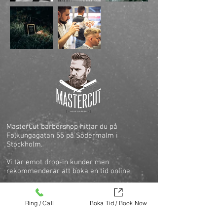
MasterCut barbershop hittar du på
Folkungagatan 55 på Södermalm i
Stockholm.
Vi tar emot drop-in kunder men
rekommenderar att boka en tid online.
ÖPPETTIDER
Ring / Call
Boka Tid / Book Now
RING OSS
Måndag 10:00 – 19:00
08-643 09 66
Tisdag 10:00 – 19:00