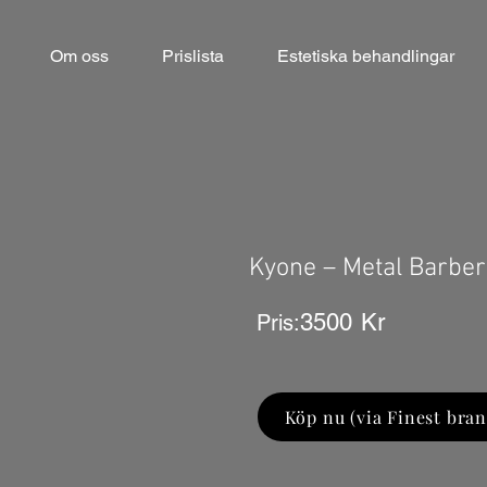
Om oss
Prislista
Estetiska behandlingar
Kyone – Metal Barber
3500
Kr
Pris:
Köp nu (via Finest bran