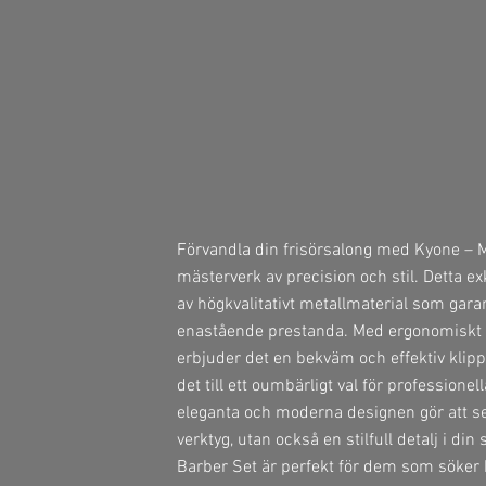
Förvandla din frisörsalong med Kyone – Me
mästerverk av precision och stil. Detta exk
av högkvalitativt metallmaterial som gara
enastående prestanda. Med ergonomiskt 
erbjuder det en bekväm och effektiv klipp
det till ett oumbärligt val för professione
eleganta och moderna designen gör att set
verktyg, utan också en stilfull detalj i din
Barber Set är perfekt för dem som söker 