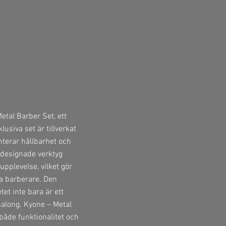
tal Barber Set, ett
lusiva set är tillverkat
nterar hållbarhet och
designade verktyg
upplevelse, vilket gör
lla barberare. Den
et inte bara är ett
 salong. Kyone – Metal
både funktionalitet och