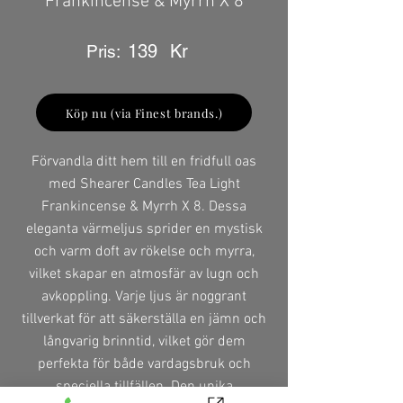
Frankincense & Myrrh X 8
139
Kr
Pris:
Köp nu (via Finest brands.)
Förvandla ditt hem till en fridfull oas
med Shearer Candles Tea Light
Frankincense & Myrrh X 8. Dessa
eleganta värmeljus sprider en mystisk
och varm doft av rökelse och myrra,
vilket skapar en atmosfär av lugn och
avkoppling. Varje ljus är noggrant
tillverkat för att säkerställa en jämn och
långvarig brinntid, vilket gör dem
perfekta för både vardagsbruk och
speciella tillfällen. Den unika