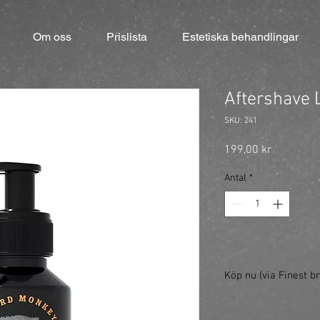
Om oss
Prislista
Estetiska behandlingar
Aftershave 
SKU: 241
Pris
199,00 kr
Antal
*
Köp nu (via Finest br
https://finestbrands.
ref=mastercut