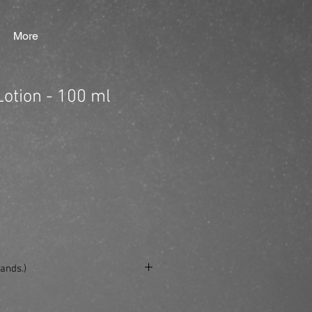
More
Lotion - 100 ml
ands.)
se/produkt/aftershave-lotion-100-ml/?