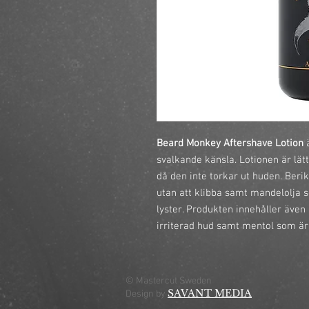
Beard Monkey Aftershave Lotion
 
svalkande känsla. Lotionen är lät
då den inte torkar ut huden. Beri
utan att klibba samt mandelolja s
lyster. Produkten innehåller även
irriterad hud samt mentol som är 
© Mastercut Sweden
SAVANT MEDIA
Design by