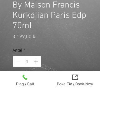
By Maison Francis
Kurkdjian Paris Edp
70ml
Pris
3 199,00 kr
Antal
*
Lysande och sofistikerad, Baccarat 
Ring / Call
Boka Tid / Book Now
Rouge 540 har en blommig, ambra 
och träig doft. En poetisk alkemi. En 
grafisk och mycket koncentrerad 
signaturdoft.
Köp nu (via Finest brands.)