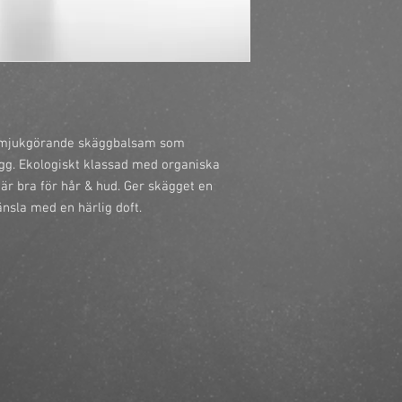
https://finestbrands.s
conditioner/?ref=mast
t mjukgörande skäggbalsam som 
ägg. Ekologiskt klassad med organiska 
r bra för hår & hud. Ger skägget en 
sla med en härlig doft.