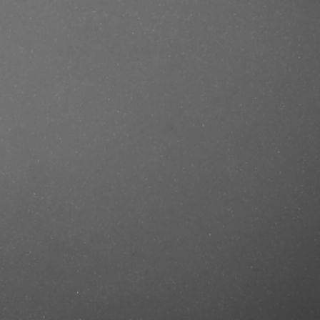
e/produkt/original-beard-
ercut