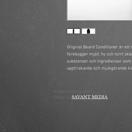
Original Beard Conditioner är et
förebygger mjäll, hy och torrt sk
substanser och ingredienser som ä
uppfriskande och mjukgörande kän
© Mastercut Sweden
SAVANT MEDIA
Design by