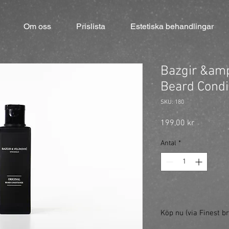
Om oss
Prislista
Estetiska behandlingar
Bazgir &amp;
Beard Condi
SKU: 180
Pris
199,00 kr
Antal
*
Köp nu (via Finest br