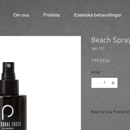
Om oss
Prislista
Estetiska behandlingar
Beach Spra
SKU: 277
Pris
199,00 kr
Antal
*
Köp nu (via Finest br
https://finestbrands.
ref=mastercut