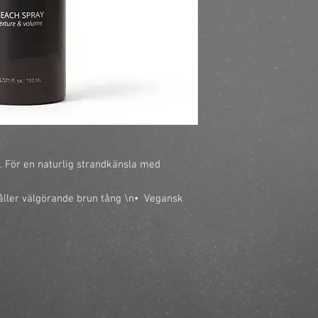
r.
För en naturlig strandkänsla med
åller välgörande brun tång
\n
•
Vegansk