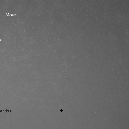
More
y
ands.)
se/produkt/beach-spray/?