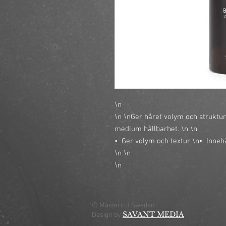
\n
\n \nGer håret volym och struktu
medium hållbarhet.
\n
\n
•
Ger volym och textur
\n
•
Inneh
\n \n
\n
© Mastercut Sweden
SAVANT MEDIA
Design by