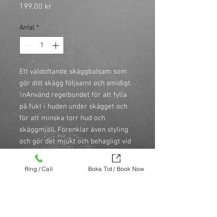
Pris
199,00 kr
Antal
*
Ett väldoftande skäggbalsam som 
gör ditt skägg följsamt och smidigt.

\nAnvänd regelbundet för att fylla 
på fukt i huden under skägget och 
för att minska torr hud och 
skäggmjäll. Förenklar även styling 
och gör det mjukt och behagligt vid 
beröring.

\n
Ta en liten klick skäggbalsam i
Ring / Call
Boka Tid / Book Now
handflatan (efter att du rengjort det
med vårt Beard Shampoo), fördela
jämnt i handflatorna och arbeta ut i
skägget och ner till huden under.