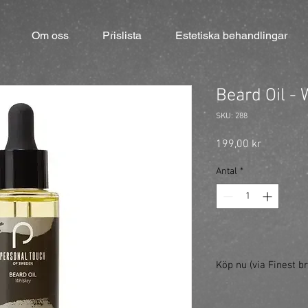
Om oss
Prislista
Estetiska behandlingar
Beard Oil -
SKU: 288
Pris
199,00 kr
Antal
*
Köp nu (via Finest br
https://finestbrands.s
ref=mastercut