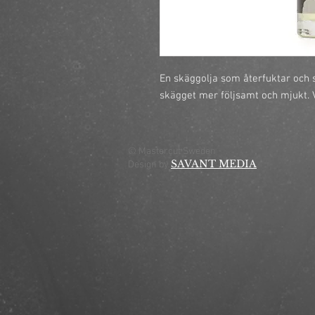
En skäggolja som återfuktar och s
skägget mer följsamt och mjukt. Vä
© Mastercut Sweden
SAVANT MEDIA
Design by