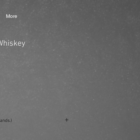
More
 Whiskey
ands.)
e/produkt/beard-oil-2/?