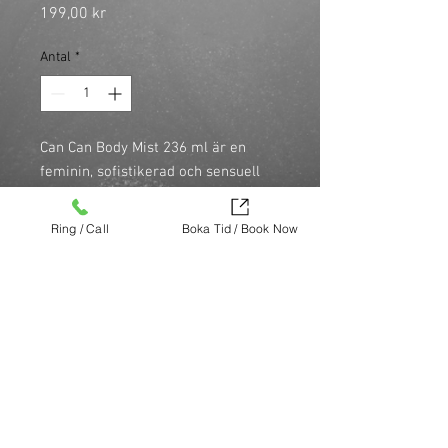
Pris
199,00 kr
Antal
*
Can Can Body Mist 236 ml är en 
feminin, sofistikerad och sensuell 
doft. Med en sammetslen varm bas 
som dröjer sig kvar med hjälp av 
Ring / Call
Boka Tid / Book Now
mysk, bärnsten och mörka trätoner 
ger den en oemotståndlig mjukhet 
och lekfull elegans till doften.
Köp nu (via Finest brands.)
https://finestbrands.se/produkt/can-
can-body-mist-236-ml/?ref=mastercut
© Mastercut Sweden