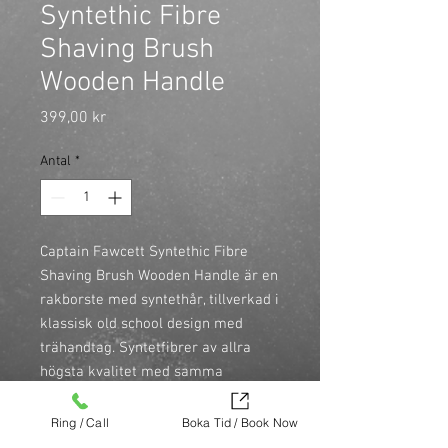
Syntethic Fibre
Shaving Brush
Wooden Handle
Pris
399,00 kr
Antal
*
Captain Fawcett Syntethic Fibre 
Shaving Brush Wooden Handle är en 
rakborste med syntethår, tillverkad i 
klassisk old school design med 
trähandtag. Syntetfibrer av allra 
högsta kvalitet med samma 
egenskaper och mjukhet som 
Silvertip Badger. Fibrerna torkar 
Ring / Call
Boka Tid / Book Now
snabbare än naturligt hår och blir 