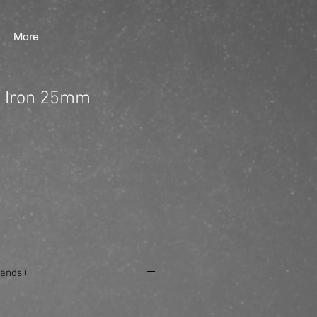
More
g Iron 25mm
ands.)
se/produkt/cera-curling-iron-25mm/?