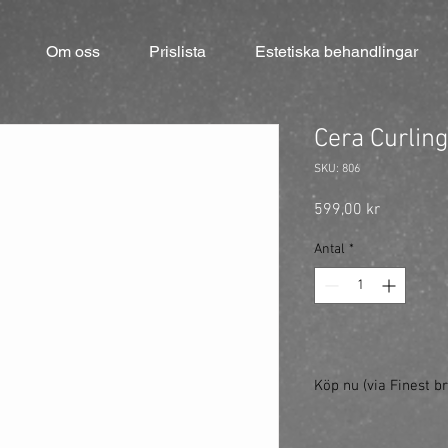
Om oss
Prislista
Estetiska behandlingar
Cera Curlin
SKU: 806
Pris
599,00 kr
Antal
*
Köp nu (via Finest br
https://finestbrands.
ref=mastercut