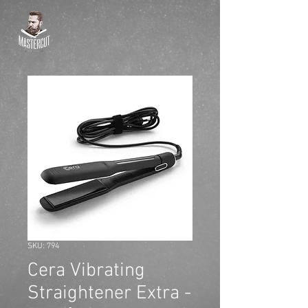
SKU: 794
Cera Vibrating
Straightener Extra -