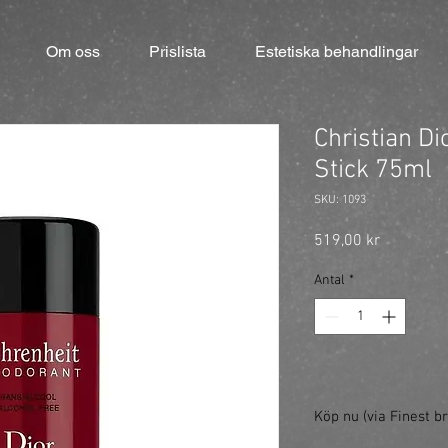
Om oss
Prislista
Estetiska behandlingar
Christian Di
Stick 75ml
SKU: 1093
Pris
519,00 kr
Antal
*
Köp nu (via Finest br