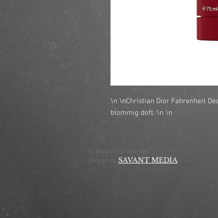
\n \nChristian Dior Fahrenheit De
blommig doft. \n \n
© Mastercut Sweden
SAVANT MEDIA
Design by