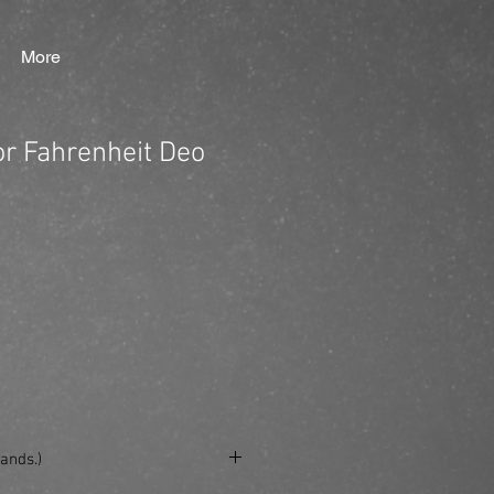
More
or Fahrenheit Deo
ands.)