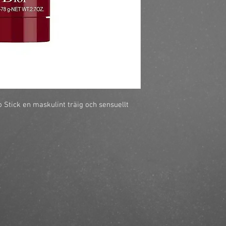
https://finestbrands.s
deo-stick-75ml/?ref=
o Stick en maskulint träig och sensuellt