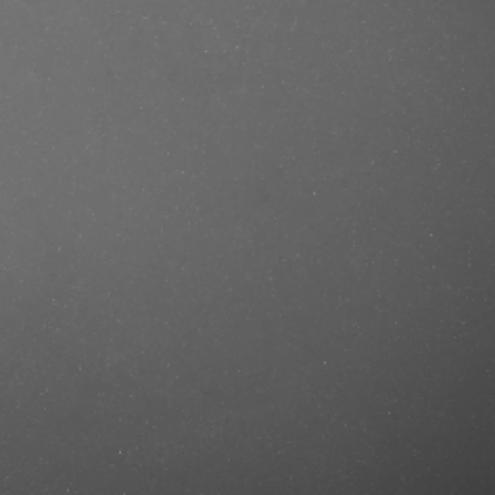
e/produkt/christian-dior-fahrenheit-
mastercut