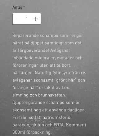
Antal
*
Reparerande schampo som rengör 
håret på djupet samtidigt som det 
är färgbevarande! Avlägsnar 
inbäddade mineraler, metaller och 
föroreningar utan att ta bort 
hårfärgen. Naturlig fytinsyra från ris 
avlägsnar skonsamt “grönt hår” och 
“orange hår“ orsakat av t.ex. 
simning och brunnsvatten. 
Djuprengörande schampo som är 
skonsamt nog att använda dagligen. 
Fri från sulfat, natriumklorid, 
paraben, gluten och EDTA. Kommer i 
300ml förpackning.
