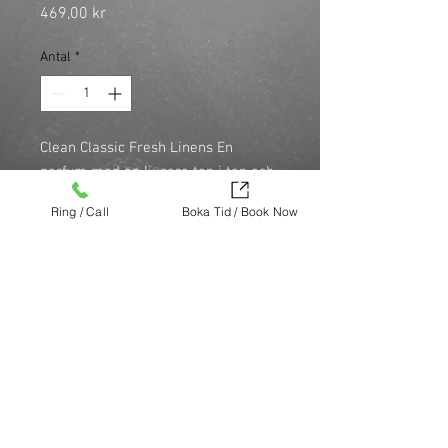
Pris
469,00 kr
Antal
*
Clean Classic Fresh Linens En 
parfym med en ljusare ton i ton och 
doft. Fresh Linens är inspirerat av 
Ring / Call
Boka Tid / Book Now
de första solstrålarna på våren och 
blomknoppar som blommar i 
värmen.
Köp nu (via Finest brands.)
https://finestbrands.se/produkt/clean-
classic-fresh-linens-edp-30-ml/?
ref=mastercut
© Mastercut Sweden
SAVANT MEDIA
Design by