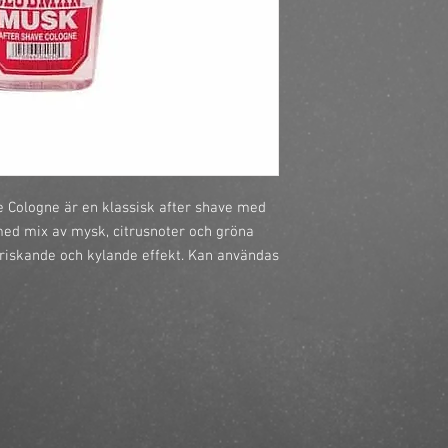
https://finestbrands
after-shave-cologne-
Cologne är en klassisk after shave med 
med mix av mysk, citrusnoter och gröna 
riskande och kylande effekt. Kan användas 