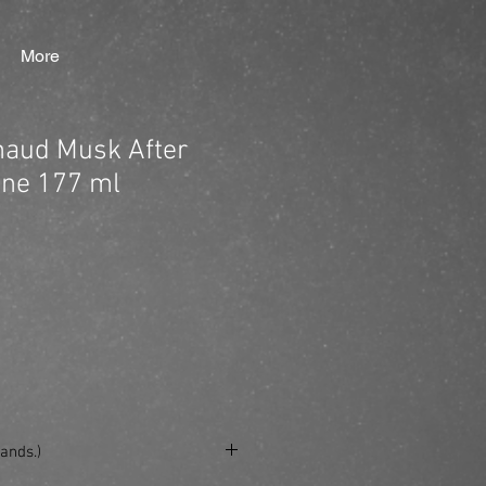
More
naud Musk After
gne 177 ml
ands.)