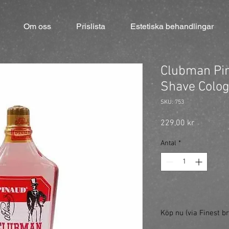
Om oss
Prislista
Estetiska behandlingar
Clubman Pi
Shave Colo
SKU: 753
Pris
229,00 kr
Antal
*
Köp nu (via Finest br