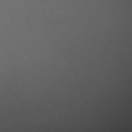
.se/produkt/clubman-pinaud-musk-
177-ml/?ref=mastercut