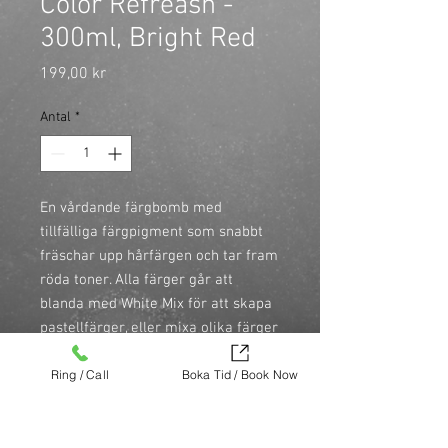
Color Refreash -
300ml, Bright Red
Pris
199,00 kr
Antal
*
En vårdande färgbomb med 
tillfälliga färgpigment som snabbt 
fräschar upp hårfärgen och tar fram 
röda toner. Alla färger går att 
blanda med White Mix för att skapa 
pastellfärger, eller mixa olika färger 
för att skapa en unik nyans.

Ring / Call
Boka Tid / Book Now
\n
\n
Colour Guard Complex