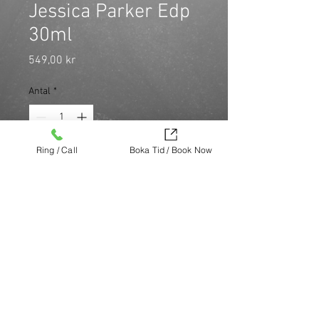
Jessica Parker Edp
30ml
Pris
549,00 kr
Antal
*
Ring / Call
Boka Tid / Book Now
Covet av Sarah Jessica Parker är en 
blommig, träig och mysk doft för 
kvinnor
Köp nu (via Finest brands.)
https://finestbrands.se/produkt/covet-
by-sarah-jessica-parker-edp-30ml/?
ref=mastercut
© Mastercut Sweden
SAVANT MEDIA
Design by