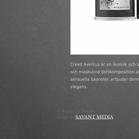
Creed Aventus är en ikonisk och s
och maskulina doftkomposition av f
sensuella basnoter, erbjuder den
elegans.
© Mastercut Sweden
SAVANT MEDIA
Design by