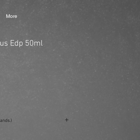
More
tus Edp 50ml
ands.)
se/produkt/creed-aventus-edp-50ml/?