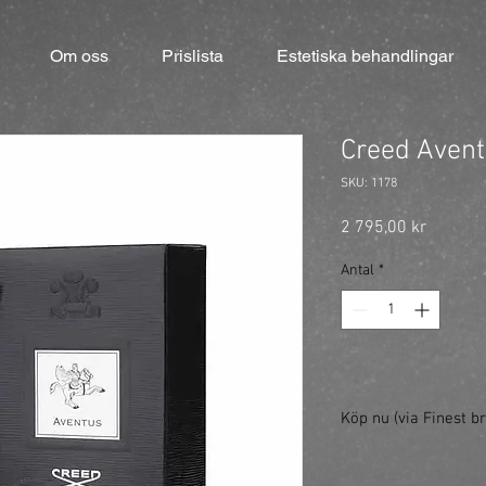
Om oss
Prislista
Estetiska behandlingar
Creed Aven
SKU: 1178
Pris
2 795,00 kr
Antal
*
Köp nu (via Finest br
https://finestbrands.
ref=mastercut