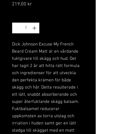
Pris
219,00 kr
Antal
*
Dick Johnson Excuse My French 
Beard Cream Matt är en vårdande 
fuktgivare till skägg och hud. Det 
har tagit 2 år att hitta rätt formula 
och ingredienser för att utveckla 
den perfekta krämen för både 
skägg och hår. Detta resulterade i 
ett lätt, snabbt absorberande och 
super återfuktande skägg balsam. 
Fuktbalsamet reducerar 
uppkomsten av torra utslag och 
irriation i huden samt ger en lätt 
stadga till skägget med en matt 