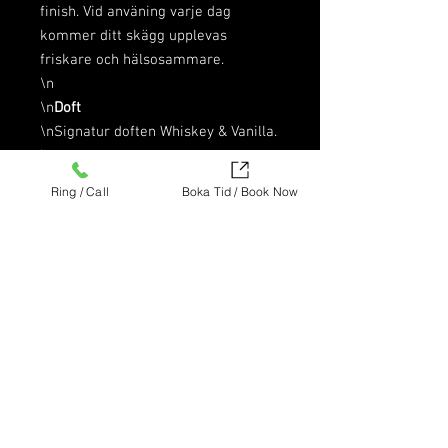
finish. Vid använing varje dag 
kommer ditt skägg upplevas 
friskare och hälsosammare.

\n

\n
Doft
\nSignatur doften Whiskey & Vanilla.

\n

\n
Användning
Ring / Call
Boka Tid / Book Now
\nPumpa 2 gånger i handen och 
fördela jämnt i skägget och huden 
under, massera försiktigt in det och 
låt torka.

\n

\n
Övrig information
\nGlasflaska med pump

\n

\n
Volym
\n50 ml