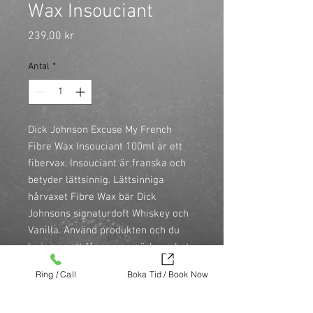
Wax Insouciant
Pris
239,00 kr
Antal
*
Dick Johnson Excuse My French 
Fibre Wax Insouciant 100ml är ett 
fibervax. Insouciant är franska och 
betyder lättsinnig. Lättsinniga 
hårvaxet Fibre Wax bär Dick 
Johnsons signaturdoft Whiskey och 
Vanilla. Använd produkten och du 
kommer att fånga uppmärksamhet 
av folk som önskar att de också var 
Ring / Call
Boka Tid / Book Now
lika lättsamma. Detta 
vattenbaserade fiber vax erbjuder 