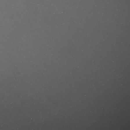
se/produkt/dick-johnson-grooming-
mastercut