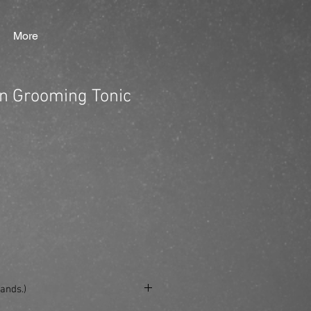
More
n Grooming Tonic
ands.)