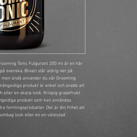
https://finestbrands.
tonic-fulgurant/?ref=
ooming Tonic Fulgurant 200 ml är en hår 
 på svenska. Blixen slår aldrig ner på 
t men ändå använder du vår Grooming 
mångsidiga produkt är enkel och snabb att 
h eller en skarp look. Krispig grapefrukt 
ångsidiga produkt som kan användas 
 formingsprodukter. Det är din frihet att 
cumbag look eller en en välstylad 