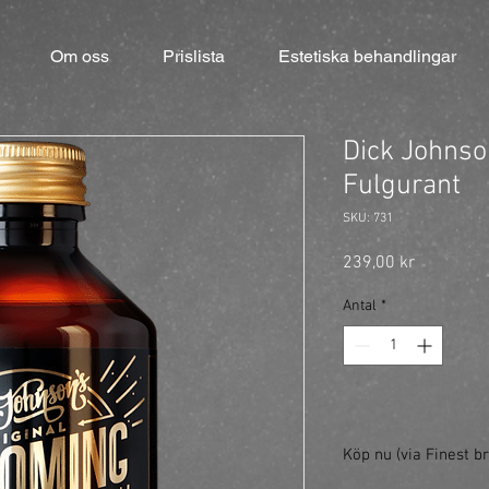
Om oss
Prislista
Estetiska behandlingar
Dick Johnso
Fulgurant
SKU: 731
Pris
239,00 kr
Antal
*
Köp nu (via Finest br