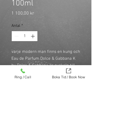
100ml
Pris
1 100,00 kr
Antal
*
varje modern man finns en kung och 
Eau de Parfum Dolce & Gabbana K 
by Dolce & Gabbana är nyckeln till 
hans hjärta. Denna magnetiska doft 
Ring / Call
Boka Tid / Book Now
förkroppsligar en man som väljer 
sin egen väg i livet, och den 
framhäver hans självförtroende och 
passionerade karaktär.
Köp nu (via Finest brands.)