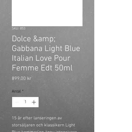
SKU: 853
Dolce &amp;
Gabbana Light Blue
Italian Love Pour
Femme Edt 50ml
Pris
899,00 kr
Antal
*
15 år efter lanseringen av 
storsäljaren och klassikern Light 