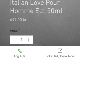
Italian Love Pour
Homme Edt 50ml
Pris
699,00 kr
Antal
*
\n \nGlöm allt vad bekymmer heter
Ring / Call
Boka Tid / Book Now
och låt tiden gå. Dolce & Gabbana
Light Blue Italian Love Pour Homme
Edt 50ml \n \n
Köp nu (via Finest brands.)
https://finestbrands.se/produkt/dolce-
gabbana-light-blue-italian-love-pour-
homme-edt-50ml/?ref=mastercut
© Mastercut Sweden