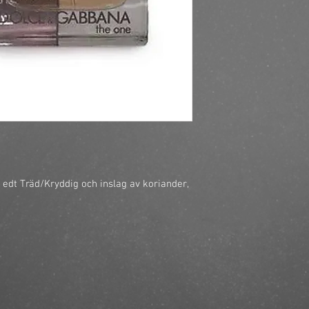
https://finestbrands.
for-men-edt-30ml/?re
dt Träd/Kryddig och inslag av koriander, 