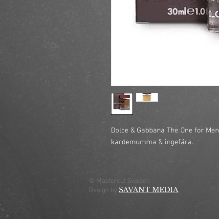
Dolce & Gabbana The One for Men e
kardemumma & ingefära.
© Mastercut Sweden
SAVANT MEDIA
Design by