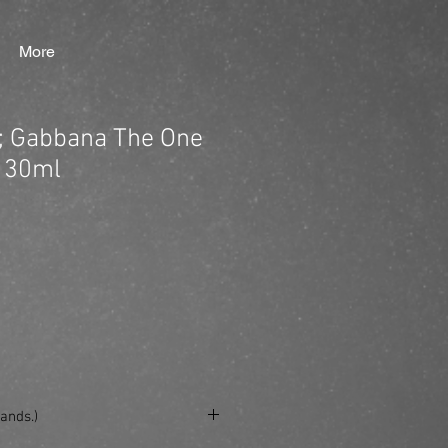
More
; Gabbana The One
t 30ml
ands.)