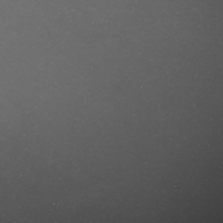
se/produkt/dolce-gabbana-the-one-
f=mastercut