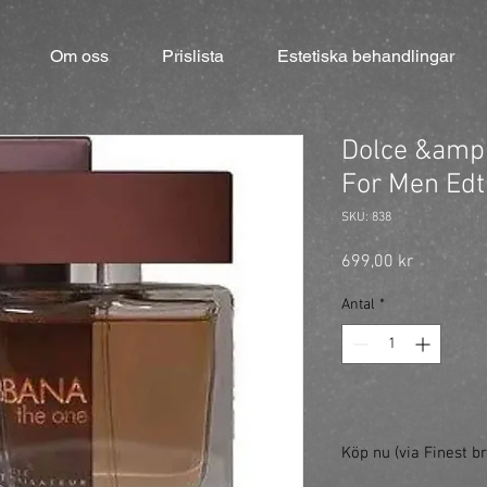
Om oss
Prislista
Estetiska behandlingar
Dolce &amp
For Men Ed
SKU: 838
Pris
699,00 kr
Antal
*
Köp nu (via Finest br