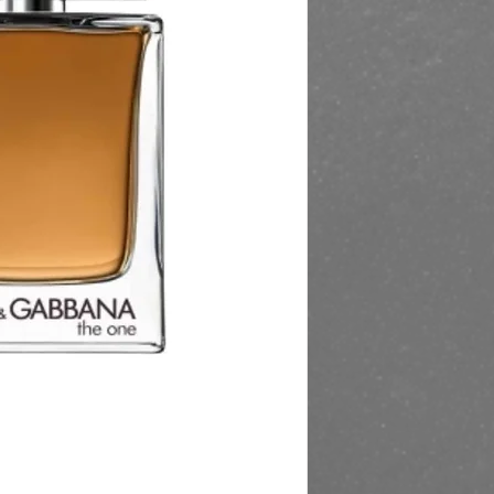
https://finestbrands.
for-men-edt-50ml/?re