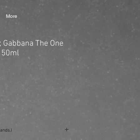
More
; Gabbana The One
t 50ml
ands.)