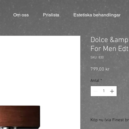
Om oss
Prislista
Estetiska behandlingar
Dolce &amp
For Men Ed
SKU: 830
Pris
799,00 kr
Antal
*
Köp nu (via Finest br