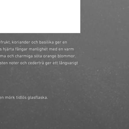
rukt, koriander och basilika ger en 
ns hjärta fångar manlighet med en varm 
ma och charmiga söta orange blommor. 
sten noter och cederträ ger ett långvarigt 
n mörk tidlös glasflaska.
