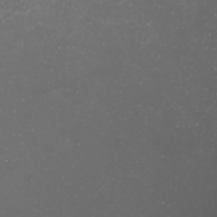
se/produkt/dolce-gabbana-the-one-
f=mastercut