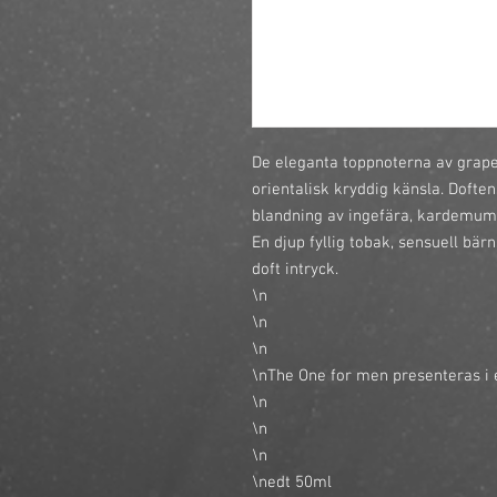
De eleganta toppnoterna av grapef
orientalisk kryddig känsla. Dofte
blandning av ingefära, kardemum
En djup fyllig tobak, sensuell bärn
doft intryck.

\n

\n 

\n

\nThe One for men presenteras i e
\n

\n 

\n

\nedt 50ml