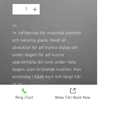
\n
\n \nFibervax för maximal kontroll
och naturlig glans. Vaxet är
utvecklat för att kunna stylas om
under dagen för att kunna
upprätthålla din look under hela
dagen, utan bristande kvalitet. Kan
användas i både kort och långt hår.
\n \n
\n
Ring / Call
Boka Tid / Book Now
\n

\n
\n