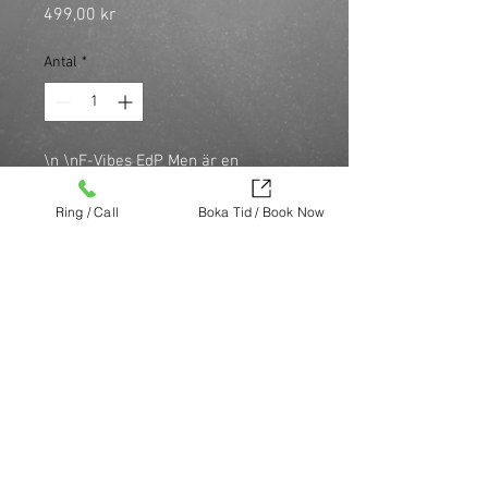
Pris
499,00 kr
Antal
*
\n \nF-Vibes EdP Men är en
maskulin och sofistikerad parfym
Ring / Call
Boka Tid / Book Now
för män. Parfymen har en unik och
karaktäristisk doft som utstrålar
självsäkerhet och stil. \n \n
Köp nu (via Finest brands.)
https://finestbrands.se/produkt/fila-f-
vibes-edp-men-100ml/?ref=mastercut
© Mastercut Sweden
SAVANT MEDIA
Design by