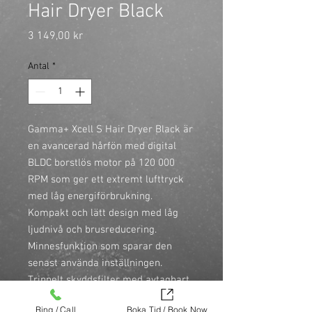
Hair Dryer Black
Pris
3 149,00 kr
Antal
*
Gamma+ Xcell S Hair Dryer Black är 
en avancerad hårfön med digital 
BLDC borstlös motor på 120 000 
RPM som ger ett extremt lufttryck 
med låg energiförbrukning. 
Kompakt och lätt design med låg 
ljudnivå och brusreducering. 
Minnesfunktion som sparar den 
senast använda inställningen. 
Trippelt skyddsfilter med avtagbart 
filterlock för enkel rengöring. 
Ring / Call
Boka Tid / Book Now