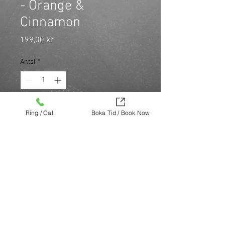
- Orange &
Cinnamon
Pris
199,00 kr
Antal
*
Beard Monkey Hair & Beard Tonic 
Ring / Call
Boka Tid / Book Now
Spray 100 ml ger näring och fukt till 
både hår och skägg för en fräsch 
och lätt känsla.
Köp nu (via Finest brands.)
https://finestbrands.se/produkt/hair-
beard-tonic-spray-100-ml/?
ref=mastercut
© Mastercut Sweden