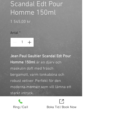
Scandal Edt Pour
Homme 150ml
Pris
1 545,00 kr
Antal
*
Jean Paul Gaultier Scandal Edt Pour 
Homme 150ml
 är en djärv och 
maskulin doft med fräsch 
bergamott, varm tonkaböna och 
robust vetiver. Perfekt för den 
moderna mannen som vill lämna ett 
starkt intryck.

\n
Användning
Ring / Call
Boka Tid / Book Now