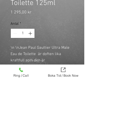
Toilette 125ml
Pris
1 295,00 kr
Antal
*
\n \nJean Paul Gaultier Ultra Male
Eau de Toilette är doften lika
kraftfull som den är
beroendeframkallande. Sensualitet
- som är kännetecken för alla Jean
Ring / Call
Boka Tid / Book Now
Paul Gaultiers dofter - återfinns
även hos Ultra Male som stimulerar
alla doftsinnena och avslöjar lusten
hos varje människa. \n \n
Köp nu (via Finest brands.)