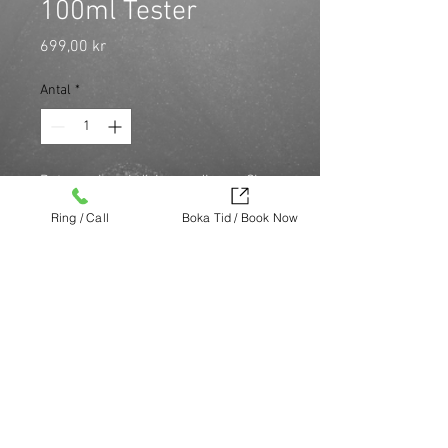
100ml Tester
Pris
699,00 kr
Antal
*
Det som karaktäriserar Jimmy Choo 
kvinnan är att det är en urban och 
Ring / Call
Boka Tid / Book Now
trendig kvinna med en stark 
personlighet. Doften är synonym 
med femininitet, lyx och stil.
Köp nu (via Finest brands.)
https://finestbrands.se/produkt/jimmy-
choo-by-jimmy-choo-edp-100ml-tester-
2/?ref=mastercut
© Mastercut Sweden
SAVANT MEDIA
Design by