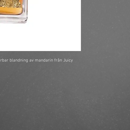
https://finestbrands.s
for-henne-edp-30ml/?
rbar blandning av mandarin från Juicy