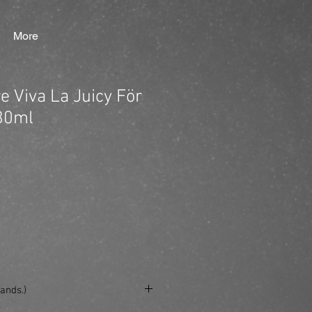
More
e Viva La Juicy För
30ml
ands.)