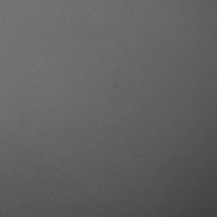
e/produkt/juicy-couture-viva-la-juicy-
ref=mastercut