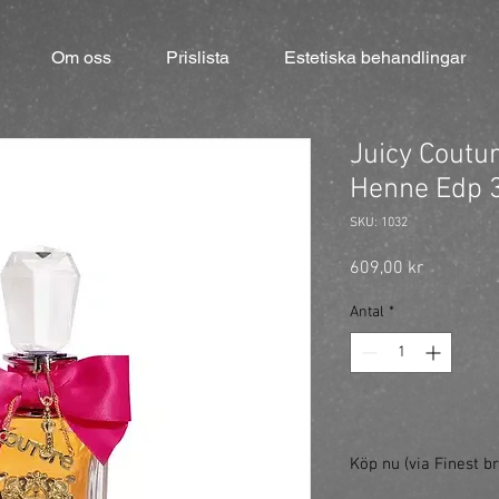
Om oss
Prislista
Estetiska behandlingar
Juicy Coutur
Henne Edp 
SKU: 1032
Pris
609,00 kr
Antal
*
Köp nu (via Finest br