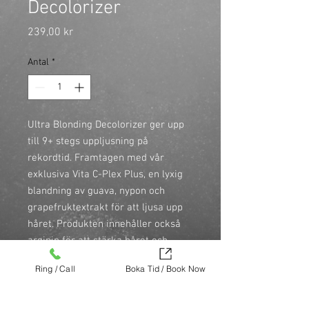
Decolorizer
Pris
239,00 kr
Antal
*
Ultra Blonding Decolorizer ger upp 
till 9+ stegs uppljusning på 
rekordtid. Framtagen med vår 
exklusiva Vita C-Plex Plus, en lyxig 
blandning av guava, nypon och 
grapefruktextrakt för att ljusa upp 
håret. Produkten innehåller också 
arginin för att stärka håret och 
minska skador under 
Ring / Call
Boka Tid / Book Now
uppljusningsprocessen.

\n

\n• Upp till 9+ steg av mild, 