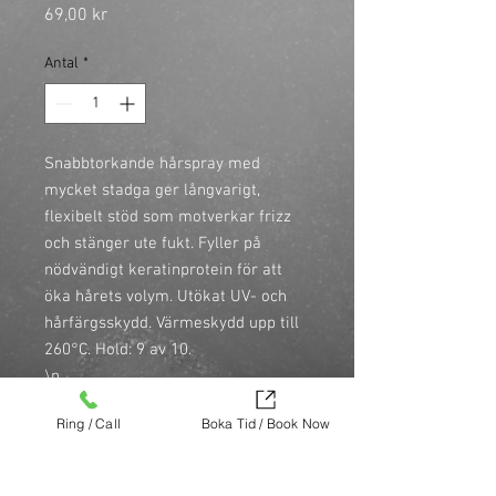
Pris
69,00 kr
Antal
*
Snabbtorkande hårspray med 
mycket stadga ger långvarigt, 
flexibelt stöd som motverkar frizz 
och stänger ute fukt. Fyller på 
nödvändigt keratinprotein för att 
öka hårets volym. Utökat UV- och 
hårfärgsskydd. Värmeskydd upp till 
260°C. Hold: 9 av 10.

\n

\n• Hold: 9 av 10

Ring / Call
Boka Tid / Book Now
\n• Torr med hög glans.

\n• Mycket stadga.

\n• Bygger volym.
