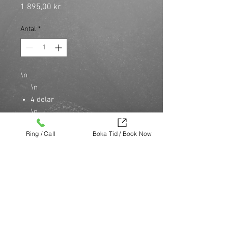
Pris
1 895,00 kr
Antal
*
\n
\n
4 delar
\n
Pure badger borste
Ring / Call
Boka Tid / Book Now
\n
Säkerhetshyvel med stängd kam
\n
\n
Köp nu (via Finest brands.)
https://finestbrands.se/produkt/muhle-