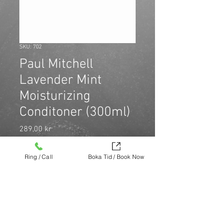
SKU: 702
Paul Mitchell
Lavender Mint
Moisturizing
Conditoner (300ml)
Pris
289,00 kr
Antal
*
Ring / Call
Boka Tid / Book Now
Skyddar och tillför fukt.Reder ut och 
förebygger kluvna toppar.