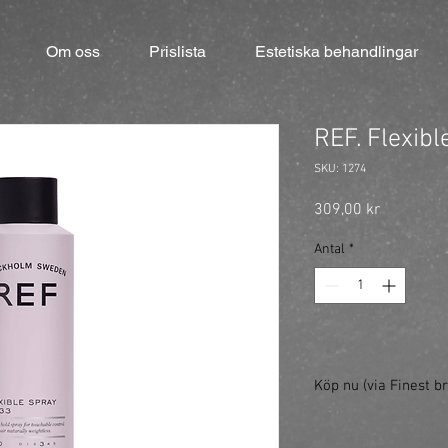
Om oss
Prislista
Estetiska behandlingar
REF. Flexib
SKU: 1274
Pris
309,00 kr
Antal
*
Köp nu (via Finest br
https://finestbrands.s
ml/?ref=mastercut