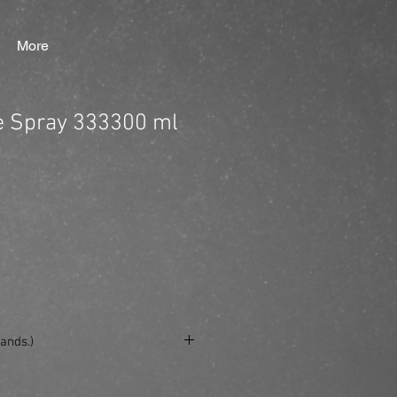
More
le Spray 333300 ml
ands.)
e/produkt/ref-flexible-spray-333300-