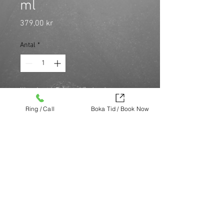
ml
Pris
379,00 kr
Antal
*
Illuminate Colour: Vårdande 
hårinpackning som reducerar friss, 
Ring / Call
Boka Tid / Book Now
framhäver färgreflexerna i håret 
och ger långvarig glans. Perfekt för 
färgbehandlat hår.
Köp nu (via Finest brands.)
https://finestbrands.se/produkt/ref-
illuminate-colour-masque-250-ml/?
ref=mastercut
© Mastercut Sweden
SAVANT MEDIA
Design by