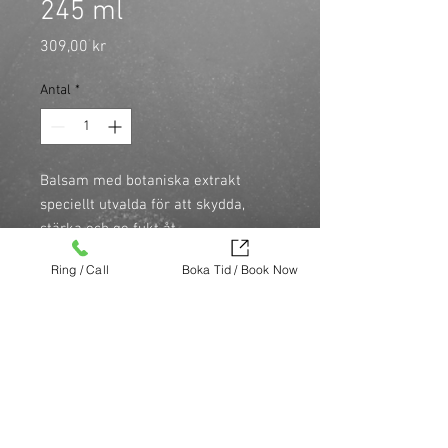
245 ml
Pris
309,00 kr
Antal
*
Balsam med botaniska extrakt 
speciellt utvalda för att skydda, 
stärka och ge fukt åt

\nhåret samtidigt som hårfärgen 
Ring / Call
Boka Tid / Book Now
skyddas. Absorberas snabbt och ger 
ordentligt med utebliven fukt och 
glans. Reder ut och gör håret mer 
lätthanterligt.
Köp nu (via Finest brands.)