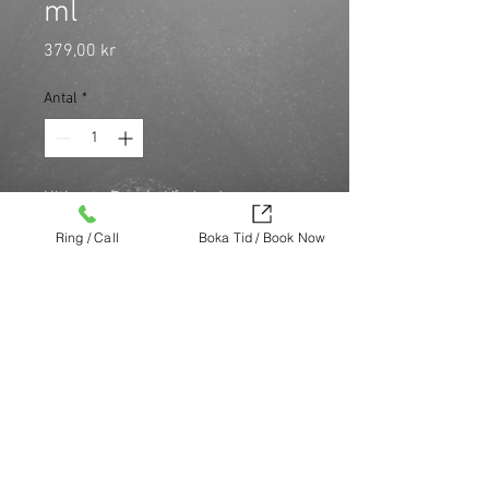
ml
Pris
379,00 kr
Antal
*
Ultimate Repair: Vårdande 
hårinpackning med reparerande 
Ring / Call
Boka Tid / Book Now
egenskaper som återuppbygger 
håret och reducerar slitage. Perfekt 
för skadat, slitet hår.
Köp nu (via Finest brands.)
https://finestbrands.se/produkt/ref-
ultimate-repair-masque-250-ml/?
ref=mastercut
© Mastercut Sweden
SAVANT MEDIA
Design by