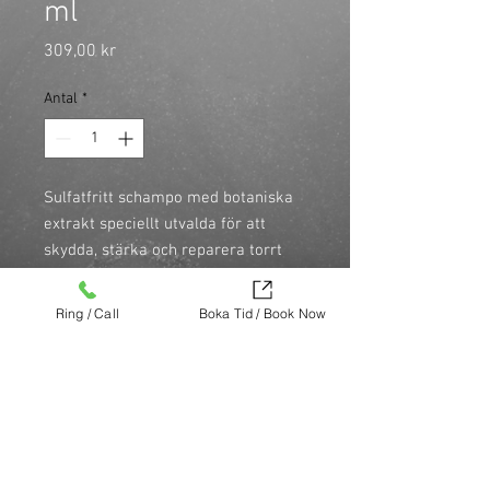
ml
Pris
309,00 kr
Antal
*
Sulfatfritt schampo med botaniska 
extrakt speciellt utvalda för att 
skydda, stärka och reparera torrt 
och skadat hår från kemiska 
behandlingar eller värmeverktyg. 
Ring / Call
Boka Tid / Book Now
Stärkande protein och utvalda 
naturliga extrakt ger mjukhet och 
en silkeslen känsla samtidigt som 
håret bevarar färg och glans.
Köp nu (via Finest brands.)