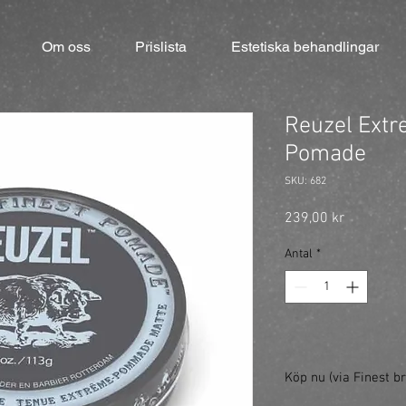
Om oss
Prislista
Estetiska behandlingar
Reuzel Extr
Pomade
SKU: 682
Pris
239,00 kr
Antal
*
Köp nu (via Finest br