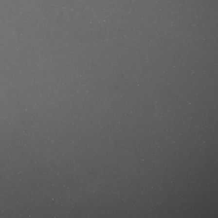
se/produkt/reuzel-extreme-hold-
astercut