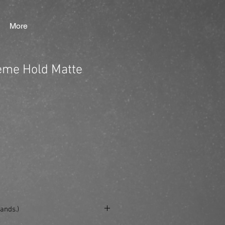
More
eme Hold Matte
ands.)