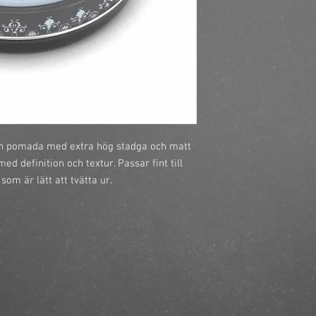
https://finestbrands.
matte-pomade/?ref=m
n pomada med extra hög stadga och matt 
d definition och textur. Passar fint till 
som är lätt att tvätta ur.