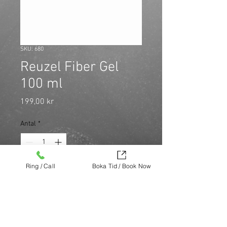
SKU: 680
Reuzel Fiber Gel
100 ml
Pris
199,00 kr
Antal
*
Ring / Call
Boka Tid / Book Now
Fiber Gel är en vattenlöslig och 
alkolholfri gel som ger en långvarig 
stark och omformbar stadga. Gelen 
ger textur och fyllighet till håret 
utan att klibba.