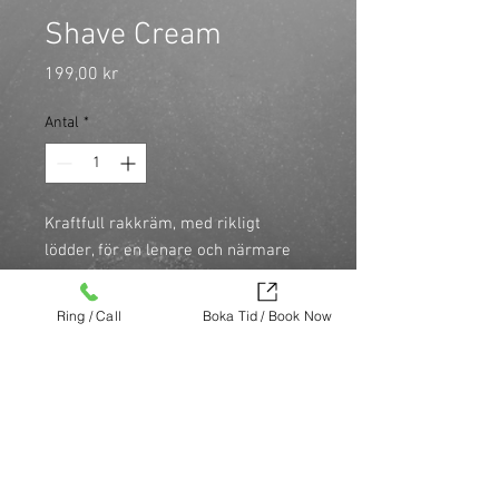
Shave Cream
Pris
199,00 kr
Antal
*
Kraftfull rakkräm, med rikligt 
lödder, för en lenare och närmare 
rakning, samtidigt som den skapar 
en närmare rakning, återfuktar och 
Ring / Call
Boka Tid / Book Now
motverkar irritation.

\nInnehåller kornfrön som 
motverkar uppkomsten av raksår

\nDoft av citrus och agave.
Köp nu (via Finest brands.)