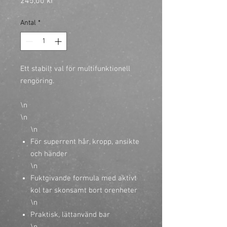
Pris
245,00 kr
Antal
*
Ett stabilt val för multifunktionell
rengöring.
\n

\n
\n
För superrent hår, kropp, ansikte
och händer
\n
Fuktgivande formula med aktivt
kol tar skonsamt bort orenheter
\n
Praktisk, lättanvänd bar