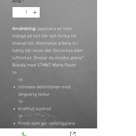
Antal
*
Användning:
 applicera en liten 
mängd på tort hår och forma till 
önskad stil. Alternativt arbeta in i 
fuktig hår innan det fön torkas eller 
lufttorkas. Önskar du mindre glans? 
Blanda med STMNT Matte Paste

\n
\n
Ultimata definitionen med
långvarig textur
\n
Kraftfull kontroll
\n
Finish som ger naturligglans
\n